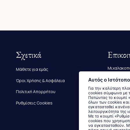
Σχετικά
Επικοι
Μιχαλακοπο
Μάθετε για εμάς
Τηλ.:
2610 
Αυτός ο Ιστότοπο
Όροι Χρήσης & Ασφάλεια
Για την καλύτερη πλο
E-mail:
info
Πολιτική Απορρήτου
cookies σύμφωνα με 
Πατώντας το κουμπί «Αποδοχή όλων» αποδέχεστε την εγκατάσταση
όλων των cookies και
Ρυθμίσεις Cookies
εγκατασταθεί κανένα 
λειτουργικότητα της ι
Με το κουμπί «Ρυθμίσ
cookies που χρησιμοπ
να εγκατασταθούν. Μπ