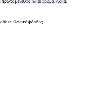
 πρώτα μέγεθος ή/και χρώμα, γιακά.
ofiber. Κλασικό φάρδος.