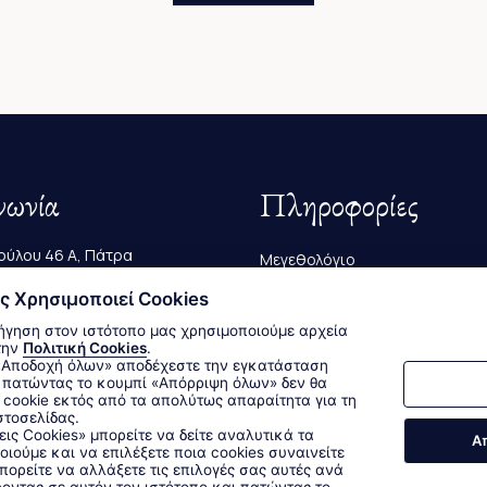
νωνία
Πληροφορίες
ύλου 46 Α, Πάτρα
Μεγεθολόγιο
223 239
ς Χρησιμοποιεί Cookies
Αποστολές & Επιστροφές
ήγηση στον ιστότοπο μας χρησιμοποιούμε αρχεία
@bagutta.gr
Τρόποι Παραγγελίας & Πληρω
την
Πολιτική Cookies
.
 πατώντας το κουμπί «Απόρριψη όλων» δεν θα
cookie εκτός από τα απολύτως απαραίτητα για τη
στοσελίδας.
Δεχόμαστε όλες τις πιστωτικές κάρτες:
εις Cookies» μπορείτε να δείτε αναλυτικά τα
Α
οιούμε και να επιλέξετε ποια cookies συναινείτε
Sitemap
/
Login
ορείτε να αλλάξετε τις επιλογές σας αυτές ανά