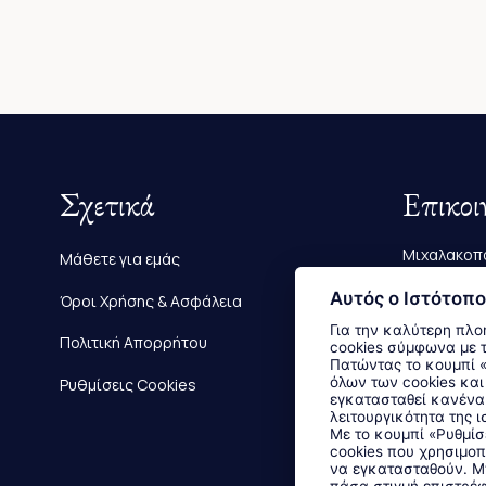
Σχετικά
Επικοι
Μιχαλακοπο
Μάθετε για εμάς
Τηλ.:
2610 
Αυτός ο Ιστότοπο
Όροι Χρήσης & Ασφάλεια
Για την καλύτερη πλο
E-mail:
info
Πολιτική Απορρήτου
cookies σύμφωνα με 
Πατώντας το κουμπί «Αποδοχή όλων» αποδέχεστε την εγκατάσταση
όλων των cookies και
Ρυθμίσεις Cookies
εγκατασταθεί κανένα 
λειτουργικότητα της ι
Με το κουμπί «Ρυθμίσ
cookies που χρησιμοπ
να εγκατασταθούν. Μπ