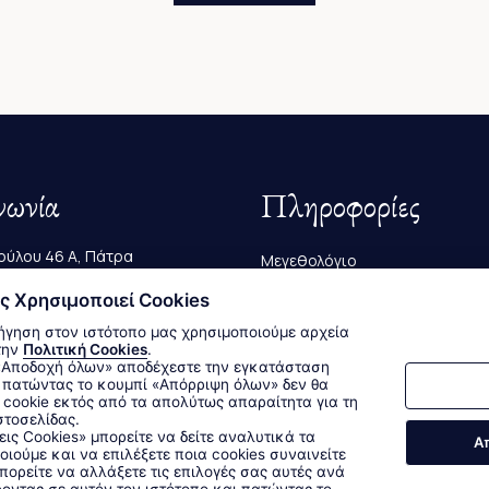
νωνία
Πληροφορίες
ύλου 46 Α, Πάτρα
Μεγεθολόγιο
223 239
ς Χρησιμοποιεί Cookies
Αποστολές & Επιστροφές
ήγηση στον ιστότοπο μας χρησιμοποιούμε αρχεία
@bagutta.gr
Τρόποι Παραγγελίας & Πληρω
την
Πολιτική Cookies
.
 πατώντας το κουμπί «Απόρριψη όλων» δεν θα
cookie εκτός από τα απολύτως απαραίτητα για τη
στοσελίδας.
Δεχόμαστε όλες τις πιστωτικές κάρτες:
εις Cookies» μπορείτε να δείτε αναλυτικά τα
Α
οιούμε και να επιλέξετε ποια cookies συναινείτε
Sitemap
/
Login
ορείτε να αλλάξετε τις επιλογές σας αυτές ανά