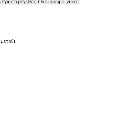
 πρώτα μέγεθος ή/και χρώμα, γιακά.
 μετάξι.