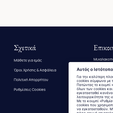
Σχετικά
Επικοι
Μιχαλακοπο
Μάθετε για εμάς
Τηλ.:
2610 
Αυτός ο Ιστότοπο
Όροι Χρήσης & Ασφάλεια
Για την καλύτερη πλο
E-mail:
info
Πολιτική Απορρήτου
cookies σύμφωνα με 
Πατώντας το κουμπί «Αποδοχή όλων» αποδέχεστε την εγκατάσταση
όλων των cookies και
Ρυθμίσεις Cookies
εγκατασταθεί κανένα 
λειτουργικότητα της ι
Με το κουμπί «Ρυθμίσ
cookies που χρησιμοπ
να εγκατασταθούν. Μπ