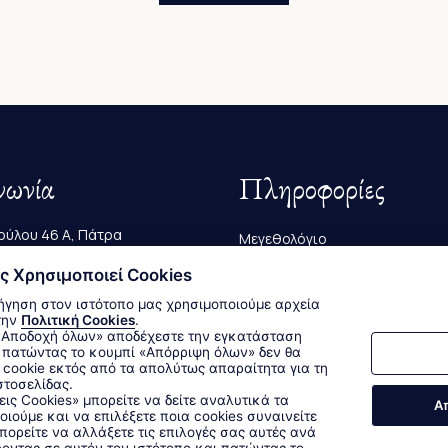
νωνία
Πληροφορίες
ύλου 46 Α, Πάτρα
Μεγεθολόγιο
223 239
ς Χρησιμοποιεί Cookies
Αποστολές & Επιστροφές
ήγηση στον ιστότοπο μας χρησιμοποιούμε αρχεία
@bagutta.gr
Τρόποι Παραγγελίας & Πληρω
την
Πολιτική Cookies
.
 πατώντας το κουμπί «Απόρριψη όλων» δεν θα
cookie εκτός από τα απολύτως απαραίτητα για τη
στοσελίδας.
Δεχόμαστε όλες τις πιστωτικές κάρτες:
εις Cookies» μπορείτε να δείτε αναλυτικά τα
Α
οιούμε και να επιλέξετε ποια cookies συναινείτε
Sitemap
/
Login
ορείτε να αλλάξετε τις επιλογές σας αυτές ανά