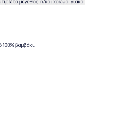
 πρώτα μέγεθος ή/και χρώμα, γιακά.
ό 100% βαμβάκι.