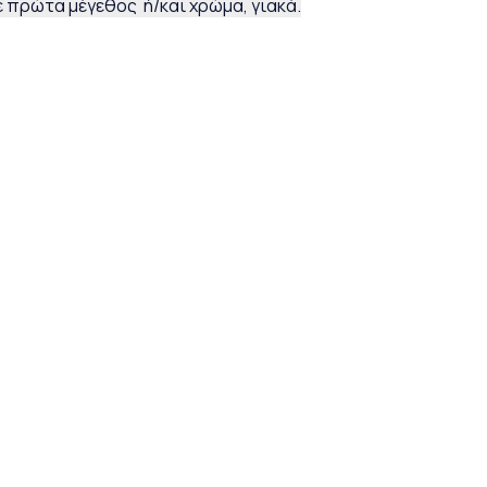
 πρώτα μέγεθος ή/και χρώμα, γιακά.