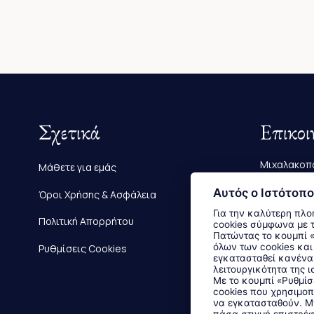
Σχετικά
Επικοι
Μιχαλακοπο
Μάθετε για εμάς
Τηλ.:
2610 
Αυτός ο Ιστότοπο
Όροι Χρήσης & Ασφάλεια
Για την καλύτερη πλο
E-mail:
info
Πολιτική Απορρήτου
cookies σύμφωνα με 
Πατώντας το κουμπί «Αποδοχή όλων» αποδέχεστε την εγκατάσταση
όλων των cookies και
Ρυθμίσεις Cookies
εγκατασταθεί κανένα 
λειτουργικότητα της ι
Με το κουμπί «Ρυθμίσ
cookies που χρησιμοπ
να εγκατασταθούν. Μπ