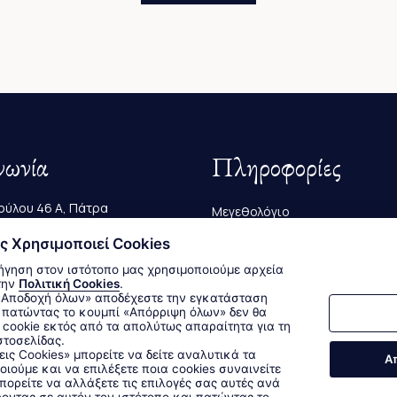
νωνία
Πληροφορίες
ύλου 46 Α, Πάτρα
Μεγεθολόγιο
223 239
ς Χρησιμοποιεί Cookies
Αποστολές & Επιστροφές
ήγηση στον ιστότοπο μας χρησιμοποιούμε αρχεία
@bagutta.gr
Τρόποι Παραγγελίας & Πληρω
την
Πολιτική Cookies
.
 πατώντας το κουμπί «Απόρριψη όλων» δεν θα
cookie εκτός από τα απολύτως απαραίτητα για τη
στοσελίδας.
Δεχόμαστε όλες τις πιστωτικές κάρτες:
εις Cookies» μπορείτε να δείτε αναλυτικά τα
Α
οιούμε και να επιλέξετε ποια cookies συναινείτε
Sitemap
/
Login
ορείτε να αλλάξετε τις επιλογές σας αυτές ανά