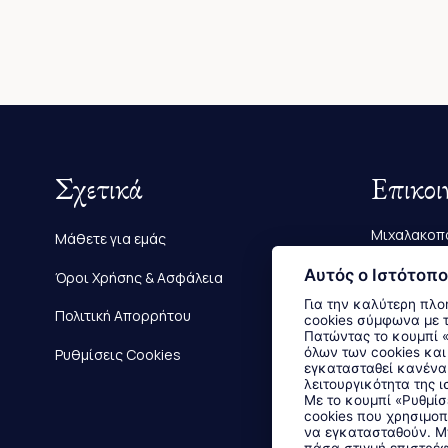
Σχετικά
Επικοι
Μιχαλακοπο
Μάθετε για εμάς
Τηλ.:
2610 
Αυτός ο Ιστότοπο
Όροι Χρήσης & Ασφάλεια
Για την καλύτερη πλο
E-mail:
info
Πολιτική Απορρήτου
cookies σύμφωνα με 
Πατώντας το κουμπί «Αποδοχή όλων» αποδέχεστε την εγκατάσταση
όλων των cookies και
Ρυθμίσεις Cookies
εγκατασταθεί κανένα 
λειτουργικότητα της ι
Με το κουμπί «Ρυθμίσ
cookies που χρησιμοπ
να εγκατασταθούν. Μπ