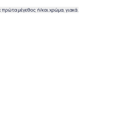
 πρώτα μέγεθος ή/και χρώμα, γιακά.