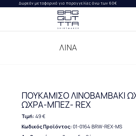
Δωρεάν μεταφορικά για παραγγελίες άνω των 60€
ΨΤΕ
ΙΛΉ
ΛΙΝΑ
ΟΡΈΣ
ΡΑΓΓΕΛΊΑ
ΠΟΥΚΑΜΙΣΟ ΛΙΝΟΒΑΜΒΑΚΙ Ω
ΩΧΡΑ-ΜΠΕΖ- REX
Τιμή:
49 €
Κωδικός Προϊόντος:
01-0164:BRW-REX-MS