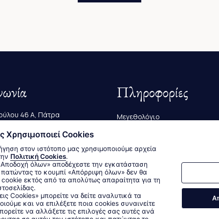
νωνία
Πληροφορίες
ύλου 46 Α, Πάτρα
Μεγεθολόγιο
223 239
ς Χρησιμοποιεί Cookies
Αποστολές & Επιστροφές
ήγηση στον ιστότοπο μας χρησιμοποιούμε αρχεία
@bagutta.gr
Τρόποι Παραγγελίας & Πληρω
την
Πολιτική Cookies
.
 πατώντας το κουμπί «Απόρριψη όλων» δεν θα
cookie εκτός από τα απολύτως απαραίτητα για τη
στοσελίδας.
Δεχόμαστε όλες τις πιστωτικές κάρτες:
εις Cookies» μπορείτε να δείτε αναλυτικά τα
Α
οιούμε και να επιλέξετε ποια cookies συναινείτε
Sitemap
/
Login
ορείτε να αλλάξετε τις επιλογές σας αυτές ανά