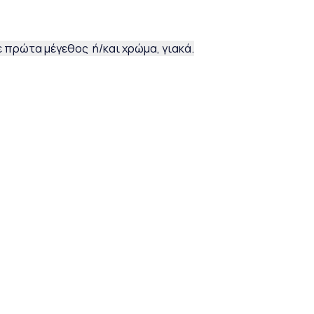
 πρώτα μέγεθος ή/και χρώμα, γιακά.