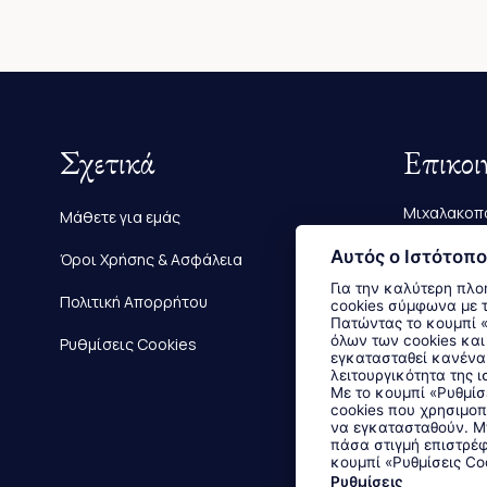
Σχετικά
Επικοι
Μιχαλακοπο
Μάθετε για εμάς
Τηλ.:
2610 
Αυτός ο Ιστότοπο
Όροι Χρήσης & Ασφάλεια
Για την καλύτερη πλο
E-mail:
info
Πολιτική Απορρήτου
cookies σύμφωνα με 
Πατώντας το κουμπί «Αποδοχή όλων» αποδέχεστε την εγκατάσταση
όλων των cookies και
Ρυθμίσεις Cookies
εγκατασταθεί κανένα 
λειτουργικότητα της ι
Με το κουμπί «Ρυθμίσ
cookies που χρησιμοπ
να εγκατασταθούν. Μπ
πάσα στιγμή επιστρέφ
κουμπί «Ρυθμίσεις Co
Ρυθμίσεις