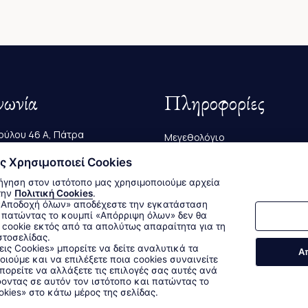
νωνία
Πληροφορίες
ύλου 46 Α, Πάτρα
Μεγεθολόγιο
223 239
ς Χρησιμοποιεί Cookies
Αποστολές & Επιστροφές
ήγηση στον ιστότοπο μας χρησιμοποιούμε αρχεία
@bagutta.gr
Τρόποι Παραγγελίας & Πληρω
την
Πολιτική Cookies
.
 πατώντας το κουμπί «Απόρριψη όλων» δεν θα
cookie εκτός από τα απολύτως απαραίτητα για τη
στοσελίδας.
Δεχόμαστε όλες τις πιστωτικές κάρτες:
εις Cookies» μπορείτε να δείτε αναλυτικά τα
Α
οιούμε και να επιλέξετε ποια cookies συναινείτε
Sitemap
/
Login
ορείτε να αλλάξετε τις επιλογές σας αυτές ανά
οντας σε αυτόν τον ιστότοπο και πατώντας το
okies» στο κάτω μέρος της σελίδας.