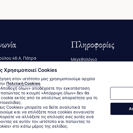
νωνία
Πληροφορίες
ύλου 46 Α, Πάτρα
Μεγεθολόγιο
223 239
ς Χρησιμοποιεί Cookies
Αποστολές & Επιστροφές
ήγηση στον ιστότοπο μας χρησιμοποιούμε αρχεία
@bagutta.gr
Τρόποι Παραγγελίας & Πληρω
την
Πολιτική Cookies
.
 πατώντας το κουμπί «Απόρριψη όλων» δεν θα
cookie εκτός από τα απολύτως απαραίτητα για τη
στοσελίδας.
Δεχόμαστε όλες τις πιστωτικές κάρτες:
εις Cookies» μπορείτε να δείτε αναλυτικά τα
Α
οιούμε και να επιλέξετε ποια cookies συναινείτε
Sitemap
/
Login
ορείτε να αλλάξετε τις επιλογές σας αυτές ανά
οντας σε αυτόν τον ιστότοπο και πατώντας το
okies» στο κάτω μέρος της σελίδας.