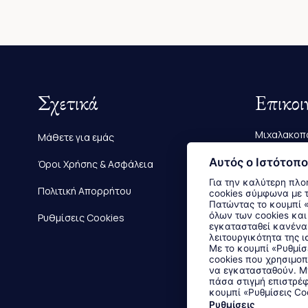
Σχετικά
Επικοι
Μιχαλακοπο
Μάθετε για εμάς
Τηλ.:
2610 
Αυτός ο Ιστότοπο
Όροι Χρήσης & Ασφάλεια
Για την καλύτερη πλο
E-mail:
info
Πολιτική Απορρήτου
cookies σύμφωνα με 
Πατώντας το κουμπί «Αποδοχή όλων» αποδέχεστε την εγκατάσταση
όλων των cookies και
Ρυθμίσεις Cookies
εγκατασταθεί κανένα 
λειτουργικότητα της ι
Με το κουμπί «Ρυθμίσ
cookies που χρησιμοπ
να εγκατασταθούν. Μπ
πάσα στιγμή επιστρέφ
κουμπί «Ρυθμίσεις Co
Ρυθμίσεις