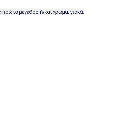
 πρώτα μέγεθος ή/και χρώμα, γιακά.