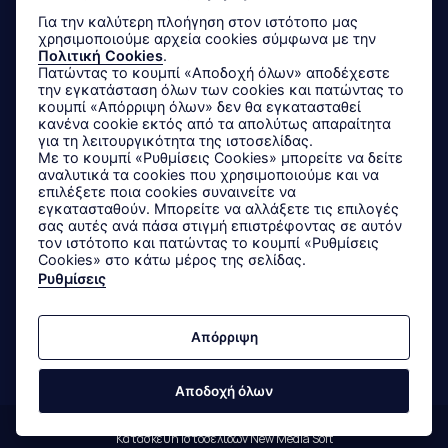
Για την καλύτερη πλοήγηση στον ιστότοπο μας
χρησιμοποιούμε αρχεία cookies σύμφωνα με την
Μεγεθολόγιο
Πολιτική Cookies
.
Πατώντας το κουμπί «Αποδοχή όλων» αποδέχεστε
Αποστολές & Επιστροφές
την εγκατάσταση όλων των cookies και πατώντας το
κουμπί «Απόρριψη όλων» δεν θα εγκατασταθεί
Τρόποι Παραγγελίας & Πληρωμής
κανένα cookie εκτός από τα απολύτως απαραίτητα
για τη λειτουργικότητα της ιστοσελίδας.
Με το κουμπί «Ρυθμίσεις Cookies» μπορείτε να δείτε
αναλυτικά τα cookies που χρησιμοποιούμε και να
Ακολουθήστε μας
επιλέξετε ποια cookies συναινείτε να
εγκατασταθούν. Μπορείτε να αλλάξετε τις επιλογές
σας αυτές ανά πάσα στιγμή επιστρέφοντας σε αυτόν
τον ιστότοπο και πατώντας το κουμπί «Ρυθμίσεις
Cookies» στο κάτω μέρος της σελίδας.
Ρυθμίσεις
Δεχόμαστε όλες τις πιστωτικές κάρτες:
Sitemap
/
Login
Απόρριψη
Αποδοχή όλων
Copyright © 2022 - 2026 Bagutta Shirtmaker
Κατασκευή Ιστοσελίδων New Media Soft