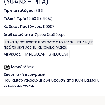
(ΥΦΑΝΣΗ ΡΙΓΑ)
Τιμή καταλόγου:
39 €
Τελική Τιμή:
19,50 €
(-50%)
Κωδικός Προϊόντος:
D0067
Διαθεσιμότητα:
Άμεσα διαθέσιμο
Για να προσθέσετε προϊόντα στο καλάθι επιλέξτε
πρώτα μέγεθος ή/και χρώμα, γιακά.
Μέγεθος:
M REGULAR
S REGULAR
Μεγεθολόγιο
Συνοπτική περιγραφή
Πουκάμισο γαλάζιο με ριγέ ύφανση, από 100% βαμβάκι,
με κλασικό γιακά.