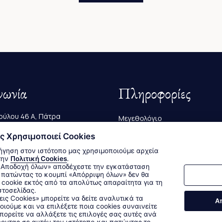
νωνία
Πληροφορίες
ύλου 46 Α, Πάτρα
Μεγεθολόγιο
223 239
ς Χρησιμοποιεί Cookies
Αποστολές & Επιστροφές
ήγηση στον ιστότοπο μας χρησιμοποιούμε αρχεία
@bagutta.gr
Τρόποι Παραγγελίας & Πληρω
την
Πολιτική Cookies
.
 πατώντας το κουμπί «Απόρριψη όλων» δεν θα
cookie εκτός από τα απολύτως απαραίτητα για τη
στοσελίδας.
Δεχόμαστε όλες τις πιστωτικές κάρτες:
εις Cookies» μπορείτε να δείτε αναλυτικά τα
Α
οιούμε και να επιλέξετε ποια cookies συναινείτε
Sitemap
/
Login
ορείτε να αλλάξετε τις επιλογές σας αυτές ανά