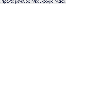
 πρώτα μέγεθος ή/και χρώμα, γιακά.