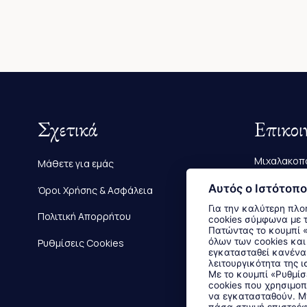
Σχετικά
Επικοι
Μιχαλακοπο
Μάθετε για εμάς
Τηλ.:
2610 
Αυτός ο Ιστότοπο
Όροι Χρήσης & Ασφάλεια
Για την καλύτερη πλο
E-mail:
info
Πολιτική Απορρήτου
cookies σύμφωνα με 
Πατώντας το κουμπί «Αποδοχή όλων» αποδέχεστε την εγκατάσταση
όλων των cookies και
Ρυθμίσεις Cookies
εγκατασταθεί κανένα 
λειτουργικότητα της ι
Με το κουμπί «Ρυθμίσ
cookies που χρησιμοπ
να εγκατασταθούν. Μπ