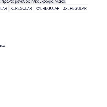
 πρώτα μέγεθος ή/και χρώμα, γιακά.
ULAR
XL REGULAR
XXL REGULAR
3XL REGULAR
ακά.