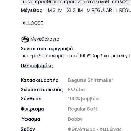
Για να προσθέσετε προϊόντα στο καλάθι επιλέξτε
Μέγεθος:
M SLIM
XL SLIM
M REGULAR
L REG
XL LOOSE
Μεγεθολόγιο
Συνοπτική περιγραφή
Γκρι-μπλε πουκάμισο από 100% βαμβάκι, με rex γι
Πληροφορίες
Κατασκευαστής
Bagutta Shirtmaker
Χώρα κατασκευής
Ελλάδα
Σύνθεση
100% βαμβάκι
Φινίρισμα
Regular Soft
Ύφασμα
Dobby
Σεζόν
Φθινόπωρο - Χειμώνας