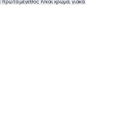
 πρώτα μέγεθος ή/και χρώμα, γιακά.