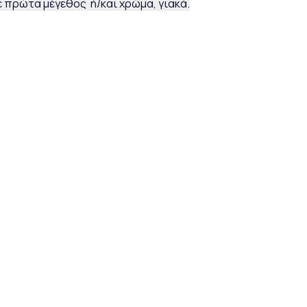
 πρώτα μέγεθος ή/και χρώμα, γιακά.